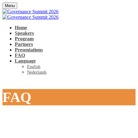
Menu
Home
Speakers
Program
Partners
Presentations
FAQ
Language
English
Nederlands
FAQ